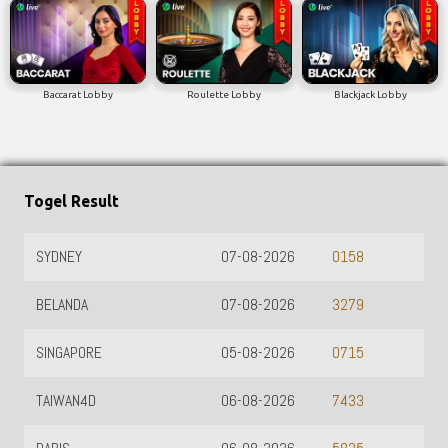
Baccarat Lobby
Roulette Lobby
Blackjack Lobby
Togel Result
SYDNEY
07-08-2026
0158
BELANDA
07-08-2026
3279
SINGAPORE
05-08-2026
0715
TAIWAN4D
06-08-2026
7433