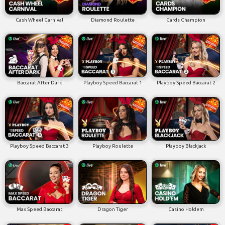
Cash Wheel Carnival
Diamond Roulette
Cards Champion
Baccarat After Dark
Playboy Speed Baccarat 1
Playboy Speed Baccarat 2
Playboy Speed Baccarat 3
Playboy Roulette
Playboy Blackjack
Max Speed Baccarat
Dragon Tiger
Casino Holdem