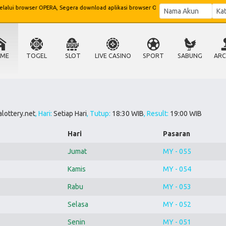
 browser OPERA, Segera download aplikasi browser OPERA melalui google playst
ME
TOGEL
SLOT
LIVE CASINO
SPORT
SABUNG
ARC
lottery.net
, Hari:
Setiap Hari
, Tutup:
18:30 WIB
, Result:
19:00 WIB
Hari
Pasaran
Jumat
MY - 055
Kamis
MY - 054
Rabu
MY - 053
Selasa
MY - 052
Senin
MY - 051