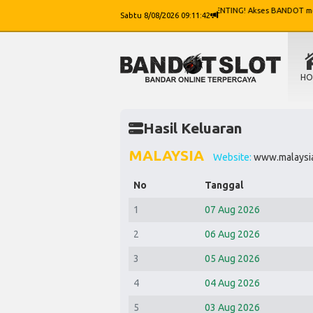
INFORMASI PENTING! Akses BANDOT melalui
Sabtu 8/08/2026 09:11:43
HO
Hasil Keluaran
MALAYSIA
Website:
www.malaysia
No
Tanggal
1
07 Aug 2026
2
06 Aug 2026
3
05 Aug 2026
4
04 Aug 2026
5
03 Aug 2026