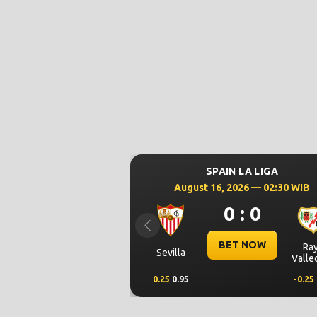
UEFA CHAMPIONS LEAGUE QUALIFIERS
UEFA C
August 12, 2026 — 02:00 WIB
A
0 : 0
Previous
BET NOW
SK Stu
fe
Lyon
Sparta Praha
Graz
.72
1
0.86
-1
0.96
-0.5
0.