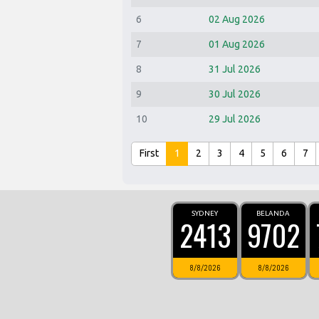
6
02 Aug 2026
7
01 Aug 2026
8
31 Jul 2026
9
30 Jul 2026
10
29 Jul 2026
First
1
2
3
4
5
6
7
SYDNEY
BELANDA
2413
9702
8/8/2026
8/8/2026